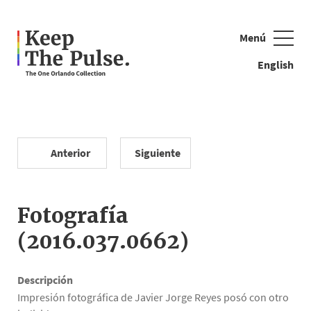
Menú
Cerrar
English
Anterior
Siguiente
Ejemplos de búsqueda: cuentas, bandera, oso de peluche
Fotografía
(2016.037.0662)
Descripción
Impresión fotográfica de Javier Jorge Reyes posó con otro