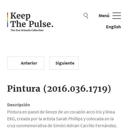
Menú
Cerrar
English
Anterior
Siguiente
Ejemplos de búsqueda: cuentas, bandera, oso de peluche
Pintura (2016.036.1719)
Descripción
Pintura en panel de lienzo de un corazón arco iris y línea
EKG, creada por la artista Sarah Phillips y colocada en la
cruz conmemorativa de Simón Adrian Carrillo Fernández.