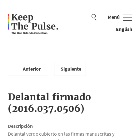
Menú
Cerrar
English
Anterior
Siguiente
Ejemplos de búsqueda: cuentas, bandera, oso de peluche
Delantal firmado
(2016.037.0506)
Descripción
Delantal verde cubierto en las firmas manuscritas y