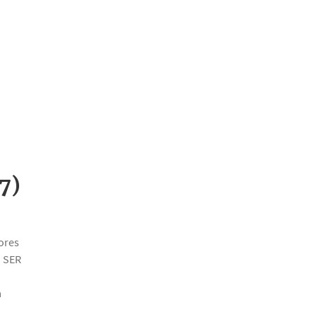
7)
Ejemplos de búsqueda: cuentas, bandera, oso de
ores
 SER
a