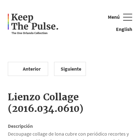
Menú
Cerrar
English
Anterior
Siguiente
Ejemplos de búsqueda: cuentas, bandera, oso de peluche
Lienzo Collage
(2016.034.0610)
Descripción
Decoupage collage de lona cubre con periódico recortes y